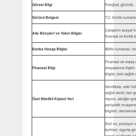
Görsel Bilgi
Fotoğraf, görüntü.
Sürücü Belgesi
T.C. kimlik numaras
Çalışanın sosyal ha
Aile Bireyleri ve Yakın Bilgisi
finansal ve kimlik bi
Banka Hesap Bilgisi
IBAN numarası, he
Finansal ve maaş det
Finansal Bilgi
dosyalarına ilişkin
bilgisi, özel sağlık 
Sendikası, eski hü
sağlık verisi, kan g
Özel Nitelikli Kişisel Veri
raporu, akciğer grafi
periyodik muayene 
bilgileri, dernek/vak
Sicil no, pozisyon a
tarihleri, sigorta g
esnek saatlerde ça