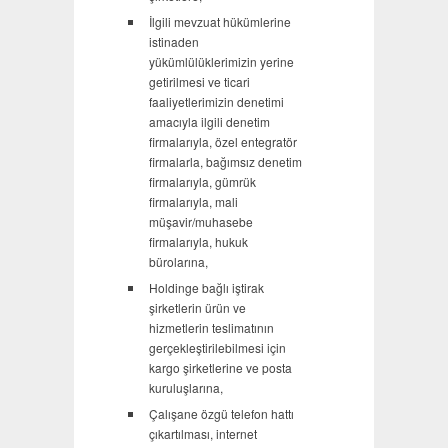
İlgili mevzuat hükümlerine
istinaden
yükümlülüklerimizin yerine
getirilmesi ve ticari
faaliyetlerimizin denetimi
amacıyla ilgili denetim
firmalarıyla, özel entegratör
firmalarla, bağımsız denetim
firmalarıyla, gümrük
firmalarıyla, mali
müşavir/muhasebe
firmalarıyla, hukuk
bürolarına,
Holdinge bağlı iştirak
şirketlerin ürün ve
hizmetlerin teslimatının
gerçekleştirilebilmesi için
kargo şirketlerine ve posta
kuruluşlarına,
Çalışane özgü telefon hattı
çıkartılması, internet