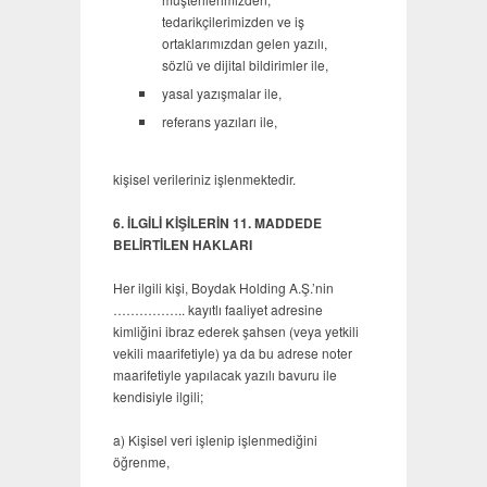
tedarikçilerimizden ve iş
ortaklarımızdan gelen yazılı,
sözlü ve dijital bildirimler ile,
yasal yazışmalar ile,
referans yazıları ile,
kişisel verileriniz işlenmektedir.
6. İLGİLİ KİŞİLERİN 11. MADDEDE
BELİRTİLEN HAKLARI
Her ilgili kişi, Boydak Holding A.Ş.’nin
…………….. kayıtlı faaliyet adresine
kimliğini ibraz ederek şahsen (veya yetkili
vekili maarifetiyle) ya da bu adrese noter
maarifetiyle yapılacak yazılı bavuru ile
kendisiyle ilgili;
a) Kişisel veri işlenip işlenmediğini
öğrenme,