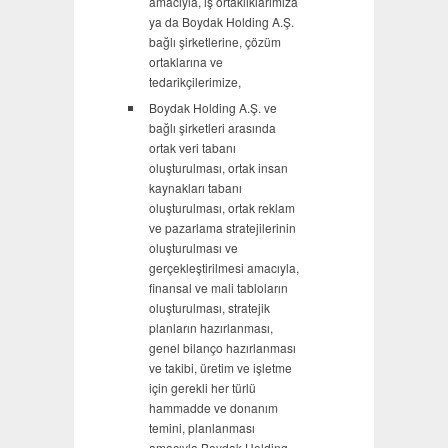
amacıyla, iş ortaklıklarımıza
ya da Boydak Holding A.Ş.
bağlı şirketlerine, çözüm
ortaklarına ve
tedarikçilerimize,
Boydak Holding A.Ş. ve
bağlı şirketleri arasında
ortak veri tabanı
oluşturulması, ortak insan
kaynakları tabanı
oluşturulması, ortak reklam
ve pazarlama stratejilerinin
oluşturulması ve
gerçekleştirilmesi amacıyla,
finansal ve mali tabloların
oluşturulması, stratejik
planların hazırlanması,
genel bilanço hazırlanması
ve takibi, üretim ve işletme
için gerekli her türlü
hammadde ve donanım
temini, planlanması
amacıyla Boydak Holding