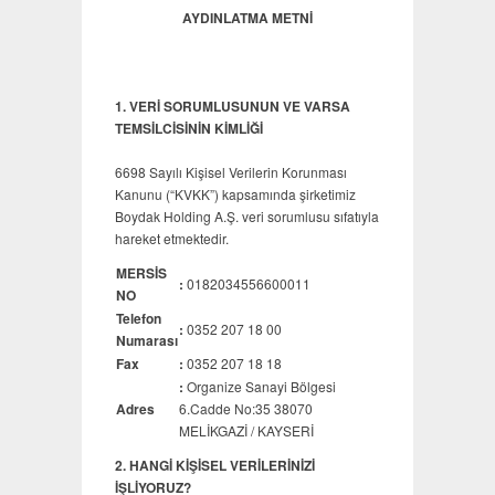
AYDINLATMA METNİ
1. VERİ SORUMLUSUNUN VE VARSA
TEMSİLCİSİNİN KİMLİĞİ
6698 Sayılı Kişisel Verilerin Korunması
Kanunu (“KVKK”) kapsamında şirketimiz
Boydak Holding A.Ş. veri sorumlusu sıfatıyla
hareket etmektedir.
MERSİS
:
0182034556600011
NO
Telefon
:
0352 207 18 00
Numarası
Fax
:
0352 207 18 18
:
Organize Sanayi Bölgesi
Adres
6.Cadde No:35 38070
MELİKGAZİ / KAYSERİ
2. HANGİ KİŞİSEL VERİLERİNİZİ
İŞLİYORUZ?