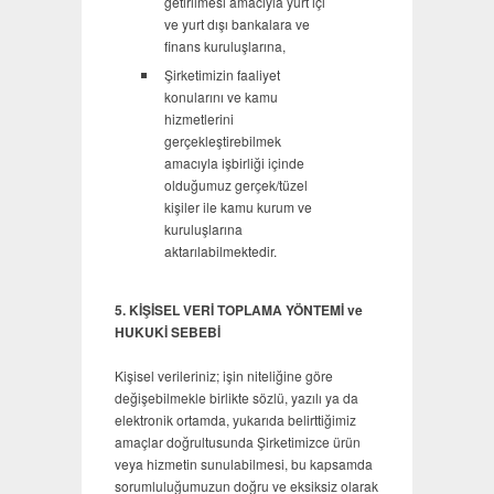
getirilmesi amacıyla yurt içi
ve yurt dışı bankalara ve
finans kuruluşlarına,
Şirketimizin faaliyet
konularını ve kamu
hizmetlerini
gerçekleştirebilmek
amacıyla işbirliği içinde
olduğumuz gerçek/tüzel
kişiler ile kamu kurum ve
kuruluşlarına
aktarılabilmektedir.
5. KİŞİSEL VERİ TOPLAMA YÖNTEMİ ve
HUKUKİ SEBEBİ
Kişisel verileriniz; işin niteliğine göre
değişebilmekle birlikte sözlü, yazılı ya da
elektronik ortamda, yukarıda belirttiğimiz
amaçlar doğrultusunda Şirketimizce ürün
veya hizmetin sunulabilmesi, bu kapsamda
sorumluluğumuzun doğru ve eksiksiz olarak