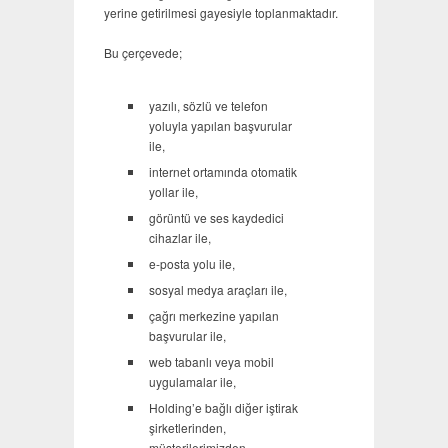
yerine getirilmesi gayesiyle toplanmaktadır.
Bu çerçevede;
yazılı, sözlü ve telefon
yoluyla yapılan başvurular
ile,
internet ortamında otomatik
yollar ile,
görüntü ve ses kaydedici
cihazlar ile,
e-posta yolu ile,
sosyal medya araçları ile,
çağrı merkezine yapılan
başvurular ile,
web tabanlı veya mobil
uygulamalar ile,
Holding’e bağlı diğer iştirak
şirketlerinden,
müşterilerimizden,