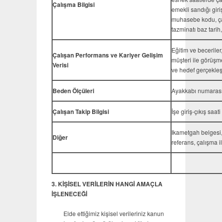
Çalışma Bilgisi
emekli sandığı giriş
muhasebe kodu, çalı
tazminatı baz tari
Eğitim ve beceriler,
Çalışan Performans ve Kariyer Gelişim
müşteri ile görüşm
Verisi
ve hedef gerçekleşt
Beden Ölçüleri
Ayakkabı numarası, 
Çalışan Takip Bilgisi
İşe giriş-çıkış saati
Ikametgah belgesi,
Diğer
referans, çalışma i
3. KİŞİSEL VERİLERİN HANGİ AMAÇLA
İŞLENECEĞİ
Elde ettiğimiz kişisel verileriniz kanun