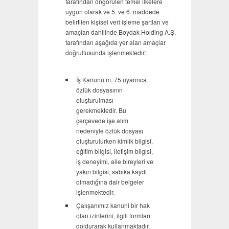
tarafından öngörülen temel ilkelere
uygun olarak ve 5. ve 6. maddede
belirtilen kişisel veri işleme şartları ve
amaçları dahilinde Boydak Holding A.Ş.
tarafından aşağıda yer alan amaçlar
doğrultusunda işlenmektedir:
İş Kanunu m. 75 uyarınca
özlük dosyasının
oluşturulması
gerekmektedir. Bu
çerçevede işe alım
nedeniyle özlük dosyası
oluşturulurken kimlik bilgisi,
eğitim bilgisi, iletişim bilgisi,
iş deneyimi, aile bireyleri ve
yakın bilgisi, sabıka kaydı
olmadığına dair belgeler
işlenmektedir.
Çalışanımız kanuni bir hak
olan izinlerini, ilgili formları
doldurarak kullanmaktadır.