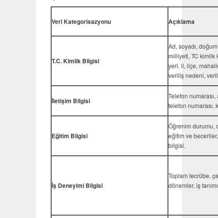
Veri Kategorisazyonu
Açıklama
Ad, soyadı, doğum 
milliyeti, TC kimli
T.C. Kimlik Bilgisi
yeri, il, ilçe, mahal
veriliş nedeni, veri
Telefon numarası, aç
İletişim Bilgisi
telefon numarası, 
Öğrenim durumu, oku
Eğitim Bilgisi
eğitim ve beceriler,
bilgisi.
Toplam tecrübe, ça
İş Deneyimi Bilgisi
dönemler, iş tanımı