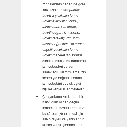
İzin talebinin nedenine göre
farklı izin formları
(ücretli-
ücretsiz yılllık izin formu,
ücretli evlilik izin formu,
ücretli ölüm izin formu,
ücretli doğum izni formu,
ücretli refakatçi izin formu,
ücretli doğal afet izin formu,
engelli çocuk izin formu,
ücretli mazeret izni formu)
olmakla birlikte bu formlarda
izin sebepleri de yer
almaktadır. Bu formlarda izin
sebebiyle bağlantılı olarak
izin sebebini destekleyici
kişisel veriler işlenmektedir.
Çalışanlarımızın kanuni bir
hakkı olan asgari geçim
indiriminin hesaplanması ve
bu sürecin yönetilmesi için
aile bireyleri ve yakınlarının
kişisel verisi işlenmektedir.