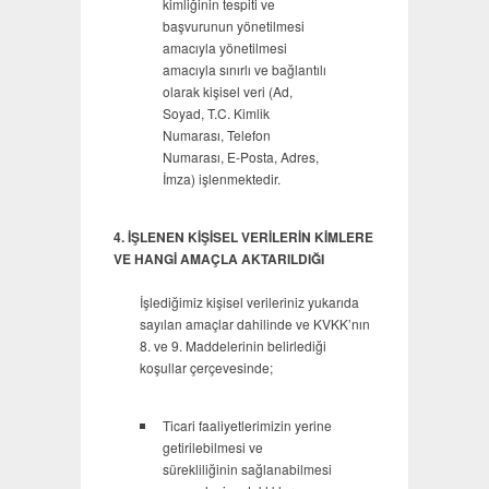
kimliğinin tespiti ve
başvurunun yönetilmesi
amacıyla yönetilmesi
amacıyla sınırlı ve bağlantılı
olarak kişisel veri (Ad,
Soyad, T.C. Kimlik
Numarası, Telefon
Numarası, E-Posta, Adres,
İmza) işlenmektedir.
4. İŞLENEN KİŞİSEL VERİLERİN KİMLERE
VE HANGİ AMAÇLA AKTARILDIĞI
İşlediğimiz kişisel verileriniz yukarıda
sayılan amaçlar dahilinde ve KVKK’nın
8. ve 9. Maddelerinin belirlediği
koşullar çerçevesinde;
Ticari faaliyetlerimizin yerine
getirilebilmesi ve
sürekliliğinin sağlanabilmesi