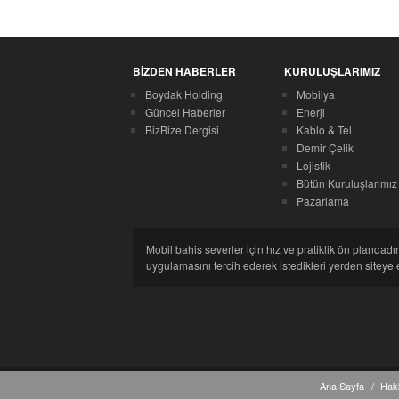
BİZDEN HABERLER
KURULUŞLARIMIZ
Boydak Holding
Mobilya
Güncel Haberler
Enerji
BizBize Dergisi
Kablo & Tel
Demir Çelik
Lojistik
Bütün Kuruluşlarımız
Pazarlama
Mobil bahis severler için hız ve pratiklik ön plandadır
uygulamasını tercih ederek istedikleri yerden siteye 
Ana Sayfa
Hak