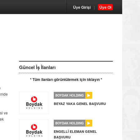
Üye Girişi
|
Üye Ol
Güncel İş İlanları
* Tüm ilanları görüntülemek için tıklayın *
n
çimde
BOYDAK HOLDING
BEYAZ YAKA GENEL BAŞVURU
si ve
nek
BOYDAK HOLDING
ENGELLİ ELEMAN GENEL
BAŞVURU