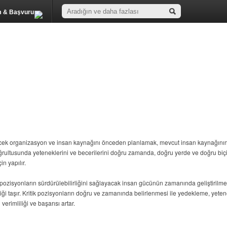
m & Başvuru
ecek organizasyon ve insan kaynağını önceden planlamak, mevcut insan kaynağını
 doğrultusunda yeteneklerini ve becerilerini doğru zamanda, doğru yerde ve doğru bi
n yapılır.
pozisyonların sürdürülebilirliğini sağlayacak insan gücünün zamanında geliştirilme
liği taşır. Kritik pozisyonların doğru ve zamanında belirlenmesi ile yedekleme, yete
erimliliği ve başarısı artar.