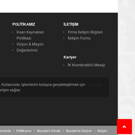
POLİTİKAMIZ
İLETİŞİM
İnsan Kaynakları
Firma İletişim Bilgileri
Politikası
İletişim Formu
Vizyon & Misyon
Değerlerimiz
Kariyer
İK Koordinatörü Mesajı
. Kullanıcılar, işlemlerini kolayca gerçekleştirmek için
1xbet app
erişim sağlar.
kımızda
Politikamız
Boydak'lı Olmak
Boydak'ta Kariyer
İletişim