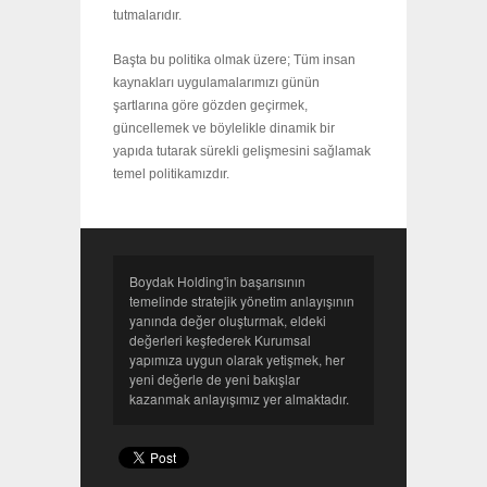
tutmalarıdır.
Başta bu politika olmak üzere; Tüm insan
kaynakları uygulamalarımızı günün
şartlarına göre gözden geçirmek,
güncellemek ve böylelikle dinamik bir
yapıda tutarak sürekli gelişmesini sağlamak
temel politikamızdır.
Boydak Holding'in başarısının
temelinde stratejik yönetim anlayışının
yanında değer oluşturmak, eldeki
değerleri keşfederek Kurumsal
yapımıza uygun olarak yetişmek, her
yeni değerle de yeni bakışlar
kazanmak anlayışımız yer almaktadır.