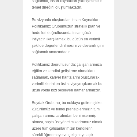
sağlamak, insan kaynakları yaklaşımımızın
temel direğini oluşturmaktadır.
Bu vizyonla oluşturulan İnsan Kaynakları
Politikamız; Grubumuzun stratejik plan ve
hedefleri doğrultusunda insan gücü
ihtiyacını karşılamak, bu gücün en verimli
şekilde değerlendirilmesini ve devamlılığını
sağlamak amacındadır.
Politikamız dogrultusunda; çalışanlarımıza
eğitim ve kendini geliştirme olanakları
sağlamak, kariyer haritalarını olusturarak
verimliliklerini en üst seviyeye çıkarmak bu
uzun yolda bizi besleyen damarlarımızdır.
Boydak Grubunu; bu noktaya getiren şirket
kültürümüz ve temel prensiplerimizin tüm
çalışanlarımız tarafından benimsenmiş
olması, başta üst yönetim kadromuz olmak
üzere tüm çalışanlarımızın kendilerini
sürekli öğrenmeye ve gelişmeye açık