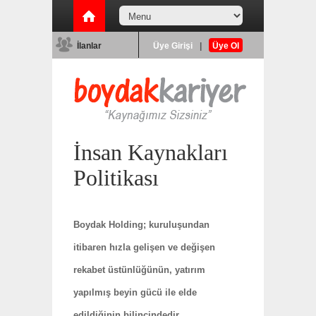
İlanlar
Üye Girişi
|
Üye Ol
İnsan Kaynakları
Politikası
Boydak Holding; kuruluşundan
itibaren hızla gelişen ve değişen
rekabet üstünlüğünün, yatırım
yapılmış beyin gücü ile elde
edildiğinin bilincindedir.