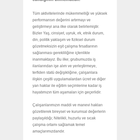
Tüm aktivitelerinde mükemmelliği ve yüksek
performansın değerini artırmayı ve
geliştirmeyi ana ilke olarak belirlemiştir.
Bizler Yaş, cinsiyet, uyruk, ırk, etnik durum,
din, politik yaklaşım ve fiziksel durum
gözetmeksizin eşit çalışma fırsatlarının
sağlanması gerekliliğine içtenlikle
inanmaktayız. Bu ilke; grubumuzda iş
ilanlarından işe alım ve yerleştirmeye,
terfiden statü değişikliğine, çalışanlara
ilişkin çeşitli uygulamalardan ücret ve diğer
yan haklar ile eğitim seçimlerine kadar iş
hayatımızın tüm aşamaları için geçerlidir.
Çalışanlarımızın maddi ve manevi hakları
gözetilerek bireysel ve kurumsal değerlerin
paylaşıldığı; Nitelikli, huzurlu ve sıcak
çalışma ortamı sağlamak temel
amaçlarımızdandır.