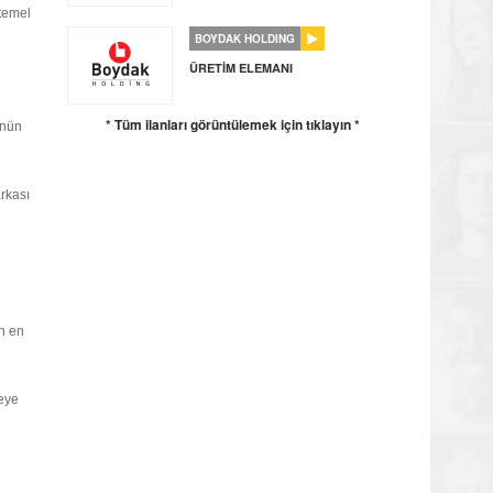
 temel
BOYDAK HOLDING
ÜRETİM ELEMANI
* Tüm ilanları görüntülemek için tıklayın *
ünün
arkası
ün en
yeye