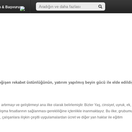
m & Başvuru
ğişen rekabet üstünlüğünün, yatırım yapılmış beyin gücü ile elde edildi
rmayı ve geliştirmeyi ana ilke olarak belirlemiştir. Bizler Yaş, cinsiyet, uyruk, ırk,
lışma fırsatlarının sağlanması gerekliliğine içtenlikle inanmaktayız. Bu ilke; grubu
e, çalışanlara ilişkin çeşitli uygulamalardan ücret ve diğer yan haklar ile eğitim