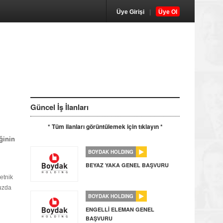
Üye Girişi
|
Üye Ol
Güncel İş İlanları
* Tüm ilanları görüntülemek için tıklayın *
ğinin
BOYDAK HOLDING
BEYAZ YAKA GENEL BAŞVURU
 etnik
muzda
BOYDAK HOLDING
ENGELLİ ELEMAN GENEL
BAŞVURU