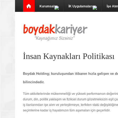
Kurumsal
İK Uygulamaları
İşe Alı
İnsan Kaynakları Politikası
Boydak Holding; kuruluşundan itibaren hızla gelişen ve de
bilincindedir.
Tüm aktivitelerinde mükemmelliği ve yüksek performansın değerini artı
durum, din, politik yaklaşım ve fiziksel durum gözetmeksizin eşit ça
iş ilanlarından işe alım ve yerleştirmeye, terfiden statü değişikliğin
seçimlerine kadar iş hayatımızın tüm aşamaları için geçerlidir.