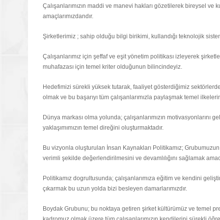
Çalışanlarımızın maddi ve manevi hakları gözetilerek bireysel ve ku
amaçlarımızdandır.
Şirketlerimiz ; sahip olduğu bilgi birikimi, kullandığı teknolojik sist
Çalışanlarımız için şeffaf ve eşit yönetim politikası izleyerek şirk
muhafazası için temel kriter olduğunun bilincindeyiz.
Hedefimizi sürekli yüksek tutarak, faaliyet gösterdiğimiz sektörlerde
olmak ve bu başarıyı tüm çalışanlarımızla paylaşmak temel ilkeleri
Dünya markası olma yolunda; çalışanlarımızın motivasyonlarını geliş
yaklaşımımızın temel direğini oluşturmaktadır.
Bu vizyonla oluşturulan İnsan Kaynakları Politikamız; Grubumuzun s
verimli şekilde değerlendirilmesini ve devamlılığını sağlamak ama
Politikamız dogrultusunda; çalışanlarımıza eğitim ve kendini geliştir
çıkarmak bu uzun yolda bizi besleyen damarlarımızdır.
Boydak Grubunu; bu noktaya getiren şirket kültürümüz ve temel pre
kadromuz olmak üzere tüm çalışanlarımızın kendilerini sürekli öğr