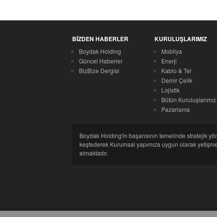
BİZDEN HABERLER
KURULUŞLARIMIZ
Boydak Holding
Mobilya
Güncel Haberler
Enerji
BizBize Dergisi
Kablo & Tel
Demir Çelik
Lojistik
Bütün Kuruluşlarımız
Pazarlama
Boydak Holding'in başarısının temelinde stratejik yö
keşfederek Kurumsal yapımıza uygun olarak yetişmek
almaktadır.