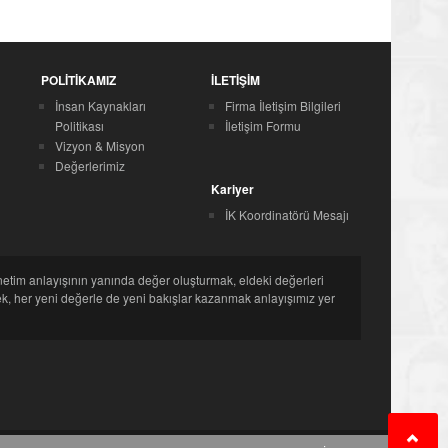
POLİTİKAMIZ
İLETİŞİM
İnsan Kaynakları
Firma İletişim Bilgileri
Politikası
İletişim Formu
Vizyon & Misyon
Değerlerimiz
Kariyer
İK Koordinatörü Mesajı
netim anlayışının yanında değer oluşturmak, eldeki değerleri
, her yeni değerle de yeni bakışlar kazanmak anlayışımız yer