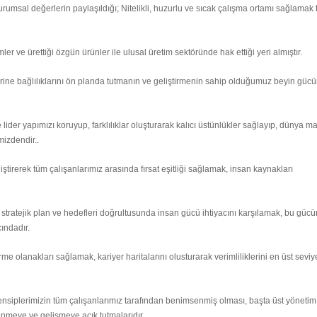
rumsal değerlerin paylaşıldığı; Nitelikli, huzurlu ve sıcak çalışma ortamı sağlamak
emler ve ürettiği özgün ürünler ile ulusal üretim sektöründe hak ettiği yeri almıştır.
etlerine bağlılıklarını ön planda tutmanın ve geliştirmenin sahip olduğumuz beyin güc
 lider yapımızı koruyup, farklılıklar oluşturarak kalıcı üstünlükler sağlayıp, dünya m
mizdendir..
tirerek tüm çalışanlarımız arasında fırsat eşitliği sağlamak, insan kaynakları
tratejik plan ve hedefleri doğrultusunda insan gücü ihtiyacını karşılamak, bu güc
cındadır.
me olanakları sağlamak, kariyer haritalarını olusturarak verimliliklerini en üst sevi
nsiplerimizin tüm çalışanlarımız tarafından benimsenmiş olması, başta üst yönetim
enmeye ve gelişmeye açık tutmalarıdır.