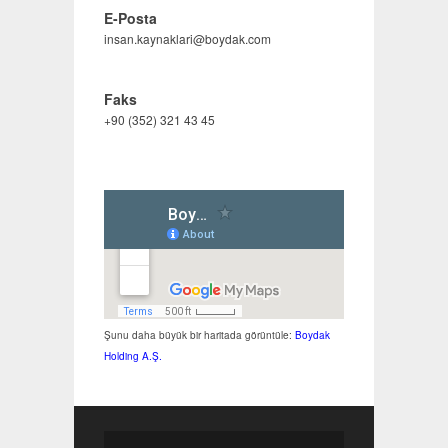
E-Posta
insan.kaynaklari@boydak.com
Faks
+90 (352) 321 43 45
Şunu daha büyük bir haritada görüntüle:
Boydak
Holding A.Ş.