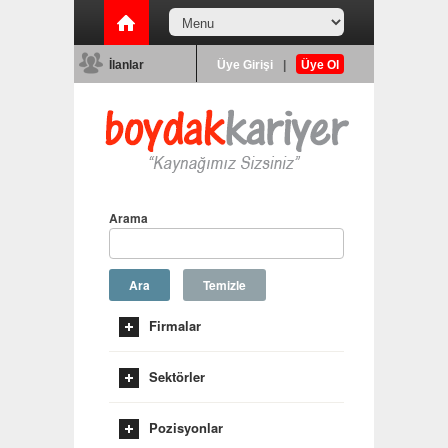
İlanlar
Üye Girişi
|
Üye Ol
Arama
Ara
Temizle
Firmalar
Sektörler
Pozisyonlar