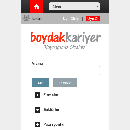
İlanlar
Üye Girişi
|
Üye Ol
Arama
Ara
Temizle
Firmalar
Sektörler
Pozisyonlar