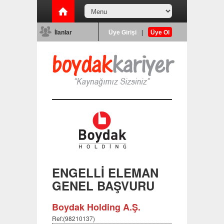
İlanlar
Üye Girişi
|
Üye Ol
ENGELLİ ELEMAN
GENEL BAŞVURU
Boydak Holding A.Ş.
Ref:(98210137)