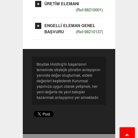
ÜRETİM ELEMANI
(Ref:98210001)
ENGELLİ ELEMAN GENEL
BAŞVURU
(Ref:98210137)
Boydak Holding'in başarısının
temelinde stratejik yönetim anlayışının
yanında değer oluşturmak, eldeki
değerleri keşfederek Kurumsal
yapımıza uygun olarak yetişmek, her
yeni değerle de yeni bakışlar
kazanmak anlayışımız yer almaktadır.