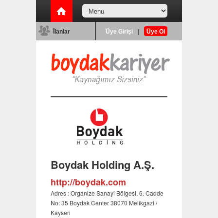
İlanlar
Üye Girişi
|
Üye Ol
Boydak Holding A.Ş.
http://boydak.com
Adres : Organize Sanayi Bölgesi, 6. Cadde
No: 35 Boydak Center 38070 Melikgazi /
Kayseri