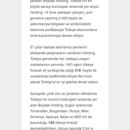
yaratan Boydak Holding, Türkiye’nin en
büyük sanayi kuruluşları arasında yer alıyor.
Holding, 14 bine yaklaşan çalışanı, yurt
geneline yayılmış 2.000 bayisi ve
yatırımlarıyla bölgesel ve sürdürülebilir
kalkınma politikasıyla Türkiye ekonomisine
ivme kazandırmaya devam ediyor.
57 yıldır faaliyet alanlarına yenilerini
ekleyerek çalışmalarını sürdüren Holding,
Türkiye genelinde her noktaya ulaşan
markalarının yanında, 140'ı aşkın ülkeye
ihracatı ve yurtdışında açtığı
316
bayisi ile
uluslararası platformda birçok ilke imza
atarak Türkiye’yi en iyi şekilde temsil ediyor.
Sanayide, yıllık ciro ve yaratılan istihdamla
Türkiye’nin önemli holdingleri arasında yer
alan Boydak Holding, bugün aralarında
Yunanistan, Bulgaristan, Rusya, Mısır,
Almanya, İspanya, İtalya ve ABD’nin de
bulunduğu
140
ülkeye ihracat
gerçekleştirirken, dünya çapında 5 bin’e