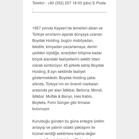
Telefon : +90 (352) 207 18 00 (pbx) E-Posta
:
1957 yılında Kayseri’de temelleri atılan ve
Türkiye sınırlarını aşarak dünyaya uzanan
Boydak Holding, bugün mobilyadan,
tekstile, kimyadan pazarlamaya, demir-
çelikten lojistiğe, enerjiden bilişime kadar
birçok alandaki faaliyetlerini sektör lideri
olarak sürdürüyor. 45 şirkete sahip Boydak
Holding, 8 ayrı sektörde faaliyet
göstermektedir. Boydak Holding çatısı
altında, Türkiye’nin en önemli markaları
arasında yer alan İstikbal, Bellona, Mondi,
İstikbal Mutfak & Banyo, Hes Kablo,
Boyteks, Form Sünger gibi firmalar
bulunuyor.
Kurulduğu günden bu güne entegre üretim
anlayışı ve yatırım odaklı yaklaşımı ile
hizmet verdiği sektörlere katma değer