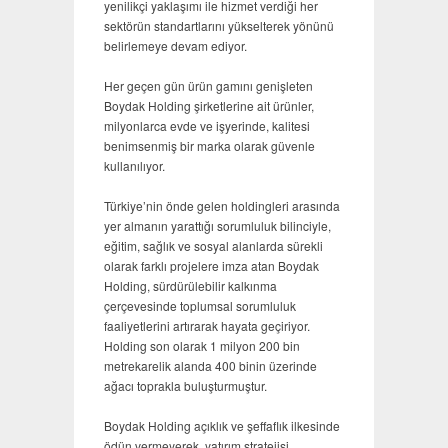
yenilikçi yaklaşımı ile hizmet verdiği her
sektörün standartlarını yükselterek yönünü
belirlemeye devam ediyor.
Her geçen gün ürün gamını genişleten
Boydak Holding şirketlerine ait ürünler,
milyonlarca evde ve işyerinde, kalitesi
benimsenmiş bir marka olarak güvenle
kullanılıyor.
Türkiye’nin önde gelen holdingleri arasında
yer almanın yarattığı sorumluluk bilinciyle,
eğitim, sağlık ve sosyal alanlarda sürekli
olarak farklı projelere imza atan Boydak
Holding, sürdürülebilir kalkınma
çerçevesinde toplumsal sorumluluk
faaliyetlerini artırarak hayata geçiriyor.
Holding son olarak 1 milyon 200 bin
metrekarelik alanda 400 binin üzerinde
ağacı toprakla buluşturmuştur.
Boydak Holding açıklık ve şeffaflık ilkesinde
ödün vermeyerek, yatırım stratejisi